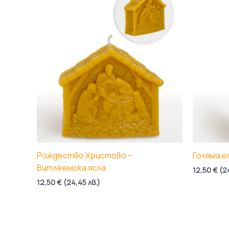
Рождество Христово –
Голяма е
Витлеемска ясла
12,50
€
(
2
12,50
€
(
24,45
лв.
)