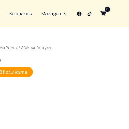
с
Контакти
Магазин
ен восък
/ Айфелова кула
)
в количката