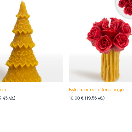
лха
Букет от червени рози
4,45
лв.
)
10,00
€
(
19,56
лв.
)