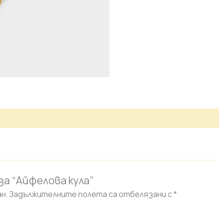
а “Айфелова кула”
н.
Задължителните полета са отбелязани с
*