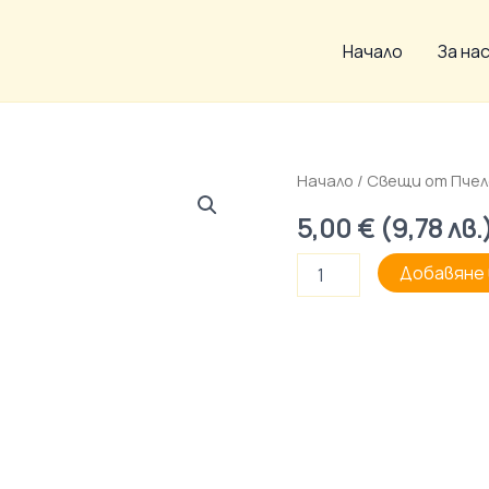
Начало
За на
количество
Начало
/
Свещи от Пчел
за
5,00
€
(
9,78
лв.
Айфелова
кула
Добавяне 