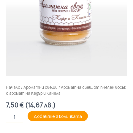
Начало
/
Ароматни свещи
/ Ароматна свещ от пчелен восък
с аромат на Кедър и Канела
7,50
€
(
14,67
лв.
)
Добавяне в количката