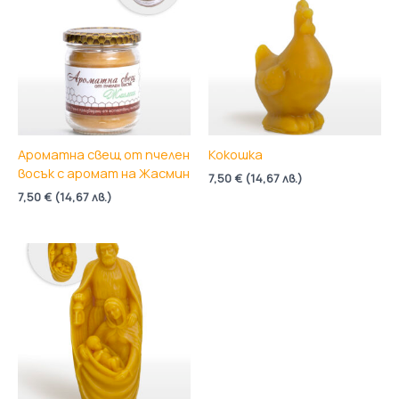
Ароматна свещ от пчелен
Кокошка
восък с аромат на Жасмин
7,50
€
(
14,67
лв.
)
7,50
€
(
14,67
лв.
)