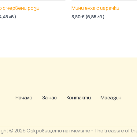
 с червени рози
Мини елха с играчки
4,45
лв.
)
3,50
€
(
6,85
лв.
)
Начало
За нас
Контакти
Магазин
ight © 2026 Съкровището на пчелите - The treasure of th