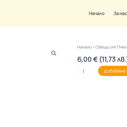
Начало
За на
количество
Начало
/
Свещи от Пчел
за
6,00
€
(
11,73
лв.
Малко
джудже
Добавяне 