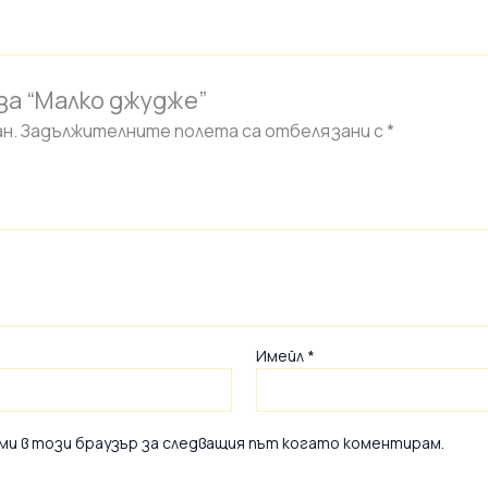
за “Малко джудже”
н.
Задължителните полета са отбелязани с
*
Имейл
*
 ми в този браузър за следващия път когато коментирам.