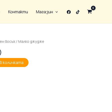
с
Контакти
Магазин
ен восък
/ Малко джудже
)
в количката