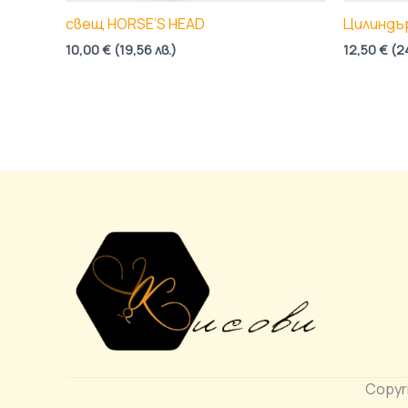
свещ HORSE’S HEAD
Цилиндър
10,00
€
(
19,56
лв.
)
12,50
€
(
2
Copyr