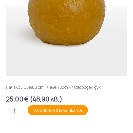
Начало
/
Свещи от Пчелен восък
/ Свободен дух
25,00
€
(
48,90
лв.
)
Добавяне в количката