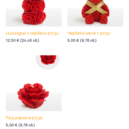
Цилиндър с червени рози
Червено мече с рози
12,50
€
(
24,45
лв.
)
5,00
€
(
9,78
лв.
)
Разцъфнала роза
5,00
€
(
9,78
лв.
)